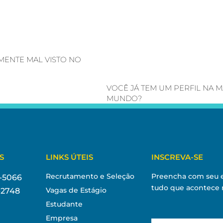
MENTE MAL VISTO NO
VOCÊ JÁ TEM UM PERFIL NA 
MUNDO?
S
LINKS ÚTEIS
INSCREVA-SE
Recrutamento e Seleção
Preencha com seu e
5-5066
tudo que acontece
Vagas de Estágio
3-2748
Estudante
Empresa