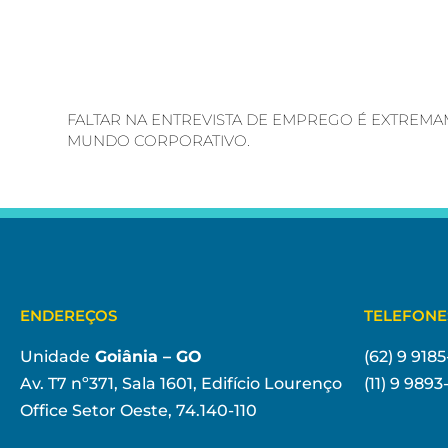
FALTAR NA ENTREVISTA DE EMPREGO É EXTREMA
MUNDO CORPORATIVO.
ENDEREÇOS
TELEFONE
Unidade
Goiânia – GO
(62) 9 918
Av. T7 nº371, Sala 1601, Edifício Lourenço
(11) 9 989
Office Setor Oeste, 74.140-110